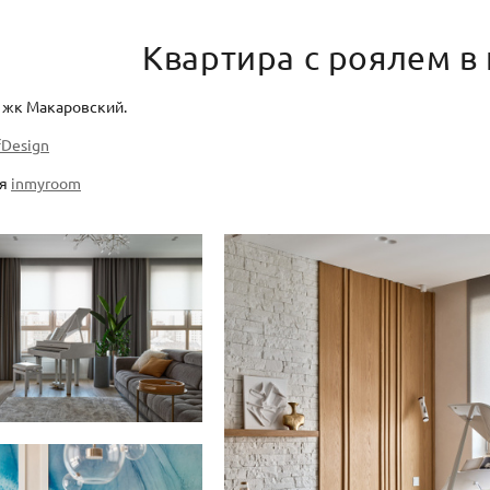
Квартира с роялем в 
 жк Макаровский.
fDesign
ия
inmyroom