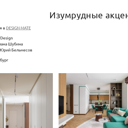
Изумрудные акце
я в
DESIGN MATE
fDesign
иана Шубина
 Юрий Бельмесов
нбург